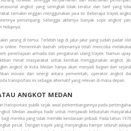
rasional angkot yang seringkali tidak teratur dan tarif yang tida
arakat semakin enggan menggunakan jasa ini. Beberapa trayek angko
minimnya penumpang. Sehingga akhirnya banyak sopir angkot yan
n hidupnya.
n jarang di temui. Terlebih lagi di jalur-jalur yang sudah padat ole
rtasi online. Pemerintah daerah sebenarnya telah mencoba melakuka
eperti peremajaan armada dan pengaturan ulang trayek. Namun upay
tkan minat masyarakat untuk kembali menggunakan angkot. Jik
ungkin angkot di Kota Medan hanya akan menjadi bagian dari sejara
uhkan inovasi dan sinergi antara pemerintah, operator angkot da
transportasi ini sebagai alternatif yang relevan di masa depan.
 ATAU ANGKOT MEDAN
ari transportasi publik sejak awal perkembangannya pada pertengaha
Angkot Medan
awalnya hadir untuk menjawab kebutuhan masyaraka
 bagi mereka yang tidak memiliki kendaraan pribadi. Pada tahun 1970
ngkat pesat. Dengan trayek yang menjangkau hampir seluruh wilaya