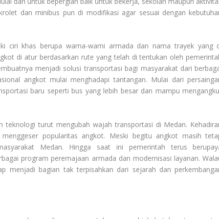
ai dari untuk bepergian baik untuk bekerja, sekolah maupun aktivita
mikrolet dan minibus pun di modifikasi agar sesuai dengan kebutuha
i ciri khas berupa warna-warni armada dan nama trayek yang d
ngkot di atur berdasarkan rute yang telah di tentukan oleh pemerinta
mbuatnya menjadi solusi transportasi bagi masyarakat dari berbaga
sional angkot mulai menghadapi tantangan. Mulai dari persainga
nsportasi baru seperti bus yang lebih besar dan mampu mengangku
teknologi turut mengubah wajah transportasi di Medan. Kehadira
in menggeser popularitas angkot. Meski begitu angkot masih teta
 masyarakat Medan. Hingga saat ini pemerintah terus berupay
rbagai program peremajaan armada dan modernisasi layanan. Wala
ap menjadi bagian tak terpisahkan dari sejarah dan perkembanga