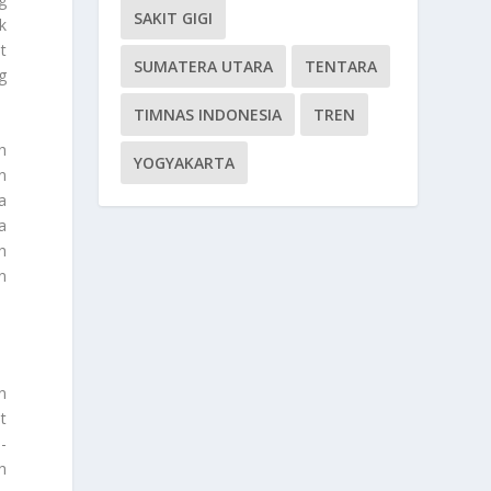
SAKIT GIGI
k
t
SUMATERA UTARA
TENTARA
g
TIMNAS INDONESIA
TREN
h
YOGYAKARTA
n
a
a
h
n
n
t
-
h