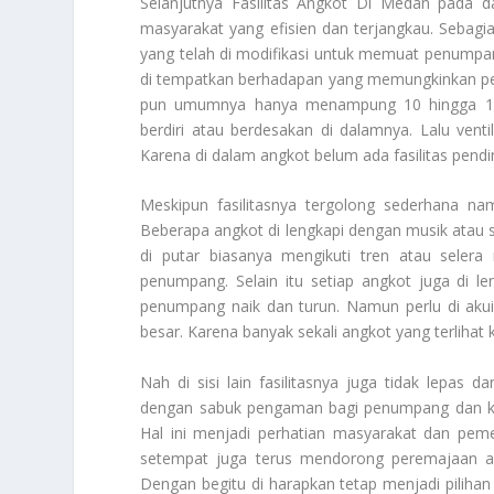
Selanjutnya
Fasilitas Angkot Di Medan
pada da
masyarakat yang efisien dan terjangkau. Sebag
yang telah di modifikasi untuk memuat penumpa
di tempatkan berhadapan yang memungkinkan pe
pun umumnya hanya menampung 10 hingga 14
berdiri atau berdesakan di dalamnya. Lalu vent
Karena di dalam angkot belum ada fasilitas pendi
Meskipun fasilitasnya tergolong sederhana 
Beberapa angkot di lengkapi dengan musik atau 
di putar biasanya mengikuti tren atau sele
penumpang. Selain itu setiap angkot juga di 
penumpang naik dan turun. Namun perlu di aku
besar. Karena banyak sekali angkot yang terlihat k
Nah di sisi lain fasilitasnya juga tidak lepas 
dengan sabuk pengaman bagi penumpang dan ko
Hal ini menjadi perhatian masyarakat dan peme
setempat juga terus mendorong peremajaan an
Dengan begitu di harapkan tetap menjadi pilihan