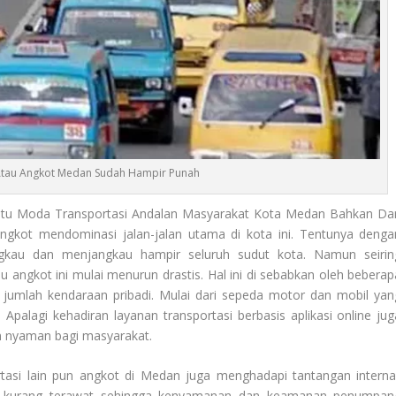
Atau Angkot Medan Sudah Hampir Punah
tu Moda Transportasi Andalan Masyarakat Kota Medan Bahkan Dar
ngkot mendominasi jalan-jalan utama di kota ini. Tentunya denga
ngkau dan menjangkau hampir seluruh sudut kota. Namun seirin
u angkot ini mulai menurun drastis. Hal ini di sebabkan oleh beberap
 jumlah kendaraan pribadi. Mulai dari sepeda motor dan mobil yan
 Apalagi kehadiran layanan transportasi berbasis aplikasi online jug
an nyaman bagi masyarakat.
tasi lain pun angkot di Medan juga menghadapi tantangan internal
n kurang terawat sehingga kenyamanan dan keamanan penumpan