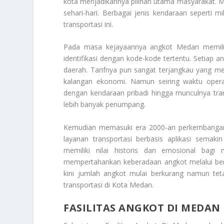
kota menjadikannya pilihan utama masyarakat. Mul
sehari-hari. Berbagai jenis kendaraan seperti 
transportasi ini.
Pada masa kejayaannya angkot Medan memilik
identifikasi dengan kode-kode tertentu. Setiap a
daerah. Tarifnya pun sangat terjangkau yang me
kalangan ekonomi. Namun seiring waktu opera
dengan kendaraan pribadi hingga munculnya tra
lebih banyak penumpang.
Kemudian memasuki era 2000-an perkembangan 
layanan transportasi berbasis aplikasi semak
memiliki nilai historis dan emosional bagi
mempertahankan keberadaan angkot melalui be
kini jumlah angkot mulai berkurang namun tet
transportasi di Kota Medan.
FASILITAS ANGKOT DI MEDAN