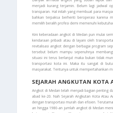
menjadi kurang terjamin. Belum lagi jadwal ope
transparan. Hal inilah yang membuat para masy
bahkan terpaksa berhenti beroperasi karena 
memilih beralih profesi demi memenuhi kebutuha
Kini keberadaan angkot di Medan pun mulai semaki
kendaraan pribadi atau di layani oleh transpo
revitalisasi angkot dengan berbagai program s
tersebut belum mampu sepenuhnya membangki
situasi ini terus berlanjut maka bukan tidak m
transportasi kota ini. Maka itu sangat di but
masyarakat. Tentunya untuk mempertahankan moda 
SEJARAH ANGKUTAN KOTA
Angkot di Medan telah menjadi bagian penting d
abad ke-20. Nah
Sejarah Angkutan Kota Atau 
dengan transportasi murah dan efisien. Terutama
an hingga 1980-an jumlah angkot di Medan meni