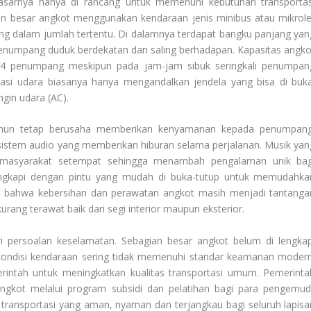
sarnya hanya di rancang untuk memenuhi kebutuhan transportas
ian besar angkot menggunakan kendaraan jenis minibus atau mikrole
ng dalam jumlah tertentu. Di dalamnya terdapat bangku panjang yan
numpang duduk berdekatan dan saling berhadapan. Kapasitas angko
 penumpang meskipun pada jam-jam sibuk seringkali penumpan
ilasi udara biasanya hanya mengandalkan jendela yang bisa di buka
ngin udara (AC).
namun tetap berusaha memberikan kenyamanan kepada penumpang
sistem audio yang memberikan hiburan selama perjalanan. Musik yan
ra masyarakat setempat sehingga menambah pengalaman unik bag
lengkapi dengan pintu yang mudah di buka-tutup untuk memudahka
i bahwa kebersihan dan perawatan angkot masih menjadi tantanga
urang terawat baik dari segi interior maupun eksterior.
dari persoalan keselamatan. Sebagian besar angkot belum di lengkap
ndisi kendaraan sering tidak memenuhi standar keamanan modern
rintah untuk meningkatkan kualitas transportasi umum. Pemerinta
gkot melalui program subsidi dan pelatihan bagi para pengemudi
 transportasi yang aman, nyaman dan terjangkau bagi seluruh lapisa