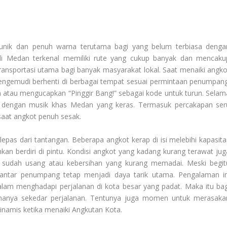
unik dan penuh warna terutama bagi yang belum terbiasa denga
 di Medan terkenal memiliki rute yang cukup banyak dan mencaku
transportasi utama bagi banyak masyarakat lokal. Saat menaiki angko
pengemudi berhenti di berbagai tempat sesuai permintaan penumpang
atau mengucapkan “Pinggir Bang!” sebagai kode untuk turun. Selam
si dengan musik khas Medan yang keras. Termasuk percakapan ser
aat angkot penuh sesak.
lepas dari tantangan. Beberapa angkot kerap di isi melebihi kapasita
n berdiri di pintu. Kondisi angkot yang kadang kurang terawat jug
ng sudah usang atau kebersihan yang kurang memadai. Meski begit
gantar penumpang tetap menjadi daya tarik utama. Pengalaman in
lam menghadapi perjalanan di kota besar yang padat. Maka itu bag
hanya sekedar perjalanan. Tentunya juga momen untuk merasaka
dinamis ketika menaiki
Angkutan Kota
.