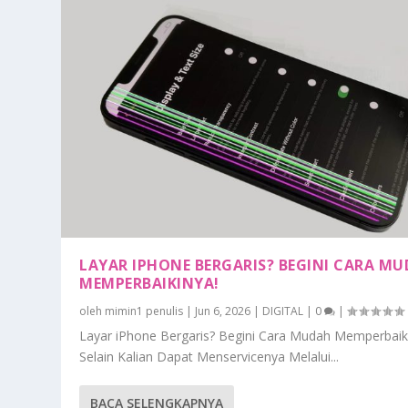
LAYAR IPHONE BERGARIS? BEGINI CARA M
MEMPERBAIKINYA!
oleh
mimin1 penulis
|
Jun 6, 2026
|
DIGITAL
|
0
|
Layar iPhone Bergaris? Begini Cara Mudah Memperbaik
Selain Kalian Dapat Menservicenya Melalui...
BACA SELENGKAPNYA