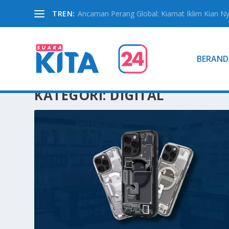
TREN:
Ancaman Perang Global: Kiamat Iklim Kian N
BERAND
KATEGORI:
DIGITAL