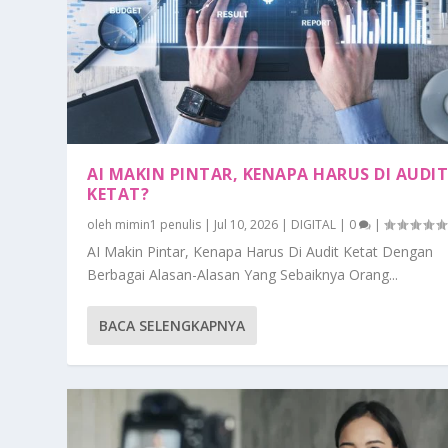
AI MAKIN PINTAR, KENAPA HARUS DI AUDI
KETAT?
oleh
mimin1 penulis
|
Jul 10, 2026
|
DIGITAL
|
0
|
AI Makin Pintar, Kenapa Harus Di Audit Ketat Dengan
Berbagai Alasan-Alasan Yang Sebaiknya Orang...
BACA SELENGKAPNYA