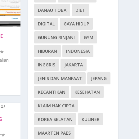
DANAU TOBA
DIET
DIGITAL
GAYA HIDUP
HE
GUNUNG RINJANI
GYM
HIBURAN
INDONESIA
alian
INGGRIS
JAKARTA
JENIS DAN MANFAAT
JEPANG
KECANTIKAN
KESEHATAN
KLAIM HAK CIPTA
G
KOREA SELATAN
KULINER
MAARTEN PAES