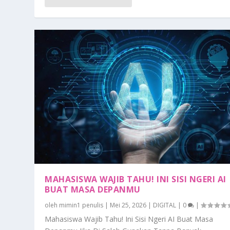
MAHASISWA WAJIB TAHU! INI SISI NGERI AI
BUAT MASA DEPANMU
oleh
mimin1 penulis
|
Mei 25, 2026
|
DIGITAL
|
0
|
Mahasiswa Wajib Tahu! Ini Sisi Ngeri AI Buat Masa