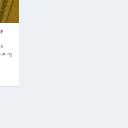
NE
ekarang