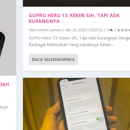
GOPRO HERO 13: KEREN SIH, TAPI ADA
KURANGNYA
oleh
mimin1 penulis
|
Mei 30, 2026
|
DIGITAL
|
0
|
GoPro Hero 13: Keren Sih, Tapi Ada Kurangnya Deng
Berbagai Kelemahan Yang Sebaiknya Kalian...
BACA SELENGKAPNYA
UDAH
inya