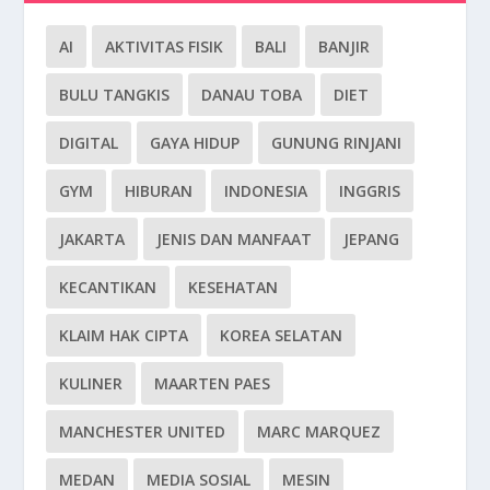
AI
AKTIVITAS FISIK
BALI
BANJIR
BULU TANGKIS
DANAU TOBA
DIET
DIGITAL
GAYA HIDUP
GUNUNG RINJANI
GYM
HIBURAN
INDONESIA
INGGRIS
JAKARTA
JENIS DAN MANFAAT
JEPANG
KECANTIKAN
KESEHATAN
KLAIM HAK CIPTA
KOREA SELATAN
KULINER
MAARTEN PAES
MANCHESTER UNITED
MARC MARQUEZ
MEDAN
MEDIA SOSIAL
MESIN