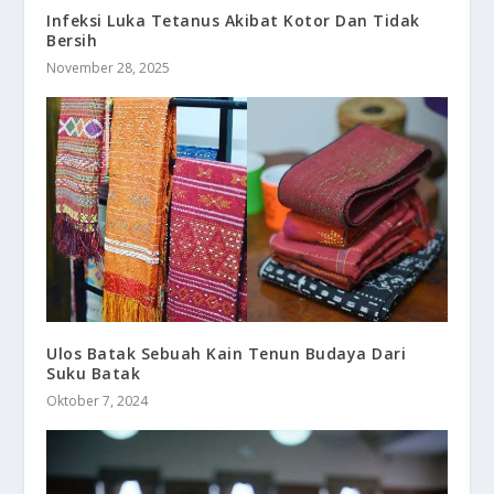
Infeksi Luka Tetanus Akibat Kotor Dan Tidak
Bersih
November 28, 2025
Ulos Batak Sebuah Kain Tenun Budaya Dari
Suku Batak
Oktober 7, 2024