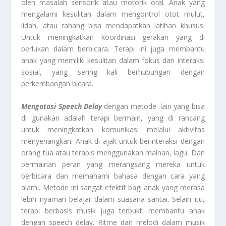
oleh masalah sensorik atau motorik oral. Anak yang
mengalami kesulitan dalam mengontrol otot mulut,
lidah, atau rahang bisa mendapatkan latihan khusus.
Untuk meningkatkan koordinasi gerakan yang di
perlukan dalam berbicara. Terapi ini juga membantu
anak yang memiliki kesulitan dalam fokus dan interaksi
sosial, yang sering kali berhubungan dengan
perkembangan bicara.
Mengatasi Speech Delay
dengan metode lain yang bisa
di gunakan adalah terapi bermain, yang di rancang
untuk meningkatkan komunikasi melalui aktivitas
menyenangkan. Anak di ajak untuk berinteraksi dengan
orang tua atau terapis menggunakan mainan, lagu. Dan
permainan peran yang merangsang mereka untuk
berbicara dan memahami bahasa dengan cara yang
alami. Metode ini sangat efektif bagi anak yang merasa
lebih nyaman belajar dalam suasana santai. Selain itu,
terapi berbasis musik juga terbukti membantu anak
dengan speech delay. Ritme dan melodi dalam musik