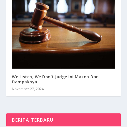
We Listen, We Don’t Judge Ini Makna Dan
Dampaknya
November 27, 2024
BERITA TERBARU