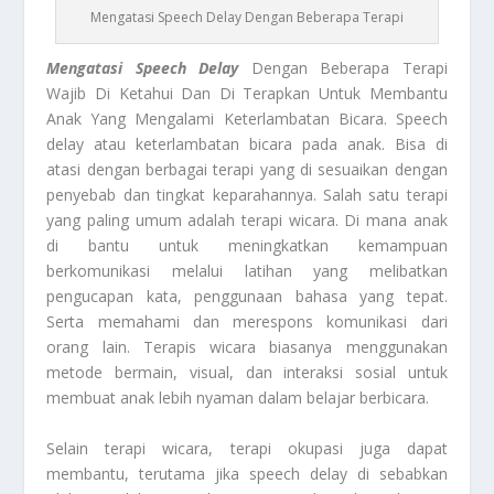
Mengatasi Speech Delay Dengan Beberapa Terapi
Mengatasi Speech Delay
Dengan Beberapa Terapi
Wajib Di Ketahui Dan Di Terapkan Untuk Membantu
Anak Yang Mengalami Keterlambatan Bicara. Speech
delay atau keterlambatan bicara pada anak. Bisa di
atasi dengan berbagai terapi yang di sesuaikan dengan
penyebab dan tingkat keparahannya. Salah satu terapi
yang paling umum adalah terapi wicara. Di mana anak
di bantu untuk meningkatkan kemampuan
berkomunikasi melalui latihan yang melibatkan
pengucapan kata, penggunaan bahasa yang tepat.
Serta memahami dan merespons komunikasi dari
orang lain. Terapis wicara biasanya menggunakan
metode bermain, visual, dan interaksi sosial untuk
membuat anak lebih nyaman dalam belajar berbicara.
Selain terapi wicara, terapi okupasi juga dapat
membantu, terutama jika speech delay di sebabkan