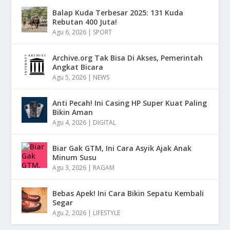
Balap Kuda Terbesar 2025: 131 Kuda
Rebutan 400 Juta!
Agu 6, 2026
|
SPORT
Archive.org Tak Bisa Di Akses, Pemerintah
Angkat Bicara
Agu 5, 2026
|
NEWS
Anti Pecah! Ini Casing HP Super Kuat Paling
Bikin Aman
Agu 4, 2026
|
DIGITAL
Biar Gak GTM, Ini Cara Asyik Ajak Anak
Minum Susu
Agu 3, 2026
|
RAGAM
Bebas Apek! Ini Cara Bikin Sepatu Kembali
Segar
Agu 2, 2026
|
LIFESTYLE