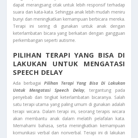
dapat merangsang otak untuk lebih responsif terhadap
suara dan kata-kata. Sehingga anak lebih mudah meniru
bunyi dan meningkatkan kemampuan berbicara mereka.
Terapi ini sering di gunakan untuk anak dengan
keterlambatan bicara yang berkaitan dengan gangguan
perkembangan seperti autisme.
PILIHAN TERAPI YANG BISA DI
LAKUKAN UNTUK MENGATASI
SPEECH DELAY
Ada berbagai
Pilihan Terapi Yang Bisa Di Lakukan
Untuk Mengatasi Speech Delay
, tergantung pada
penyebab dan tingkat keterlambatan bicaranya. Salah
satu terapi utama yang paling umum di gunakan adalah
terapi wicara. Dalam terapi ini, seorang terapis wicara
akan membantu anak dalam melatih pelafalan kata.
Memahami bahasa, serta meningkatkan kemampuan
komunikasi verbal dan nonverbal. Terapi ini di lakukan