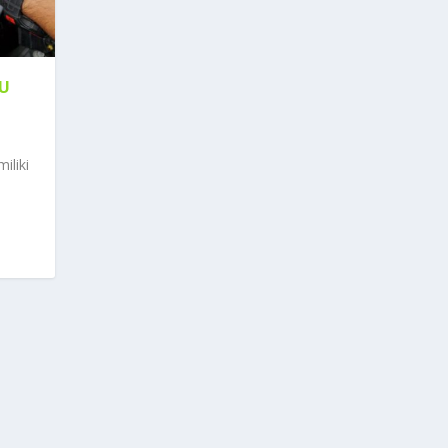
U
iliki