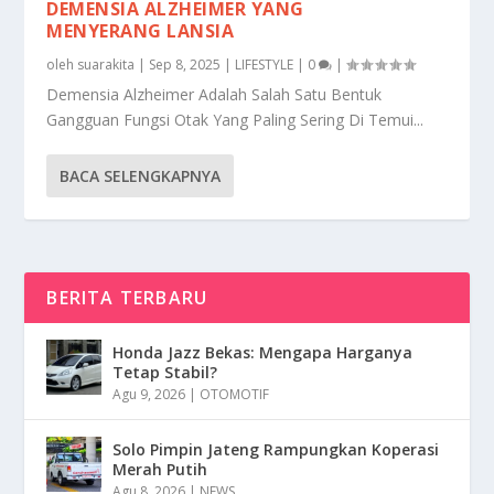
DEMENSIA ALZHEIMER YANG
MENYERANG LANSIA
oleh
suarakita
|
Sep 8, 2025
|
LIFESTYLE
|
0
|
Demensia Alzheimer Adalah Salah Satu Bentuk
Gangguan Fungsi Otak Yang Paling Sering Di Temui...
BACA SELENGKAPNYA
BERITA TERBARU
Honda Jazz Bekas: Mengapa Harganya
Tetap Stabil?
Agu 9, 2026
|
OTOMOTIF
Solo Pimpin Jateng Rampungkan Koperasi
Merah Putih
Agu 8, 2026
|
NEWS