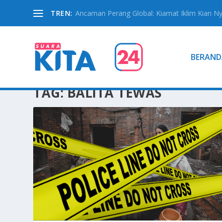
TREN:
Ancaman Perang Global: Kiamat Iklim Kian N
BERAND
TAG:
BALITA TEWAS