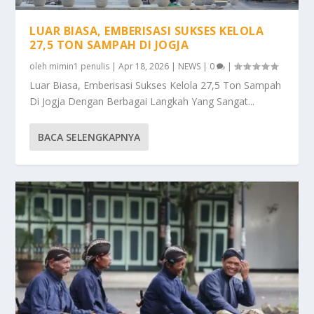
LUAR BIASA, EMBERISASI SUKSES KELOLA
27,5 TON SAMPAH DI JOGJA
oleh
mimin1 penulis
|
Apr 18, 2026
|
NEWS
|
0
|
Luar Biasa, Emberisasi Sukses Kelola 27,5 Ton Sampah
Di Jogja Dengan Berbagai Langkah Yang Sangat...
BACA SELENGKAPNYA