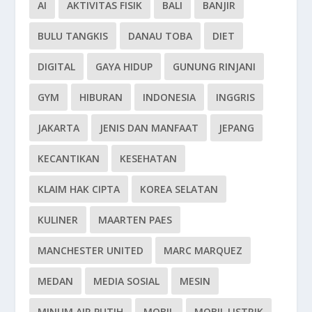
AI
AKTIVITAS FISIK
BALI
BANJIR
BULU TANGKIS
DANAU TOBA
DIET
DIGITAL
GAYA HIDUP
GUNUNG RINJANI
GYM
HIBURAN
INDONESIA
INGGRIS
JAKARTA
JENIS DAN MANFAAT
JEPANG
KECANTIKAN
KESEHATAN
KLAIM HAK CIPTA
KOREA SELATAN
KULINER
MAARTEN PAES
MANCHESTER UNITED
MARC MARQUEZ
MEDAN
MEDIA SOSIAL
MESIN
MINUM AIR PUTIH
MOBIL
MOBIL LISTRIK