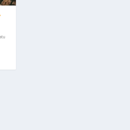
A
atu