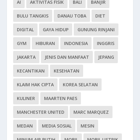
AI
AKTIVITAS FISIK
BALI
BANJIR
BULU TANGKIS
DANAU TOBA
DIET
DIGITAL
GAYA HIDUP
GUNUNG RINJANI
GYM
HIBURAN
INDONESIA
INGGRIS
JAKARTA
JENIS DAN MANFAAT
JEPANG
KECANTIKAN
KESEHATAN
KLAIM HAK CIPTA
KOREA SELATAN
KULINER
MAARTEN PAES
MANCHESTER UNITED
MARC MARQUEZ
MEDAN
MEDIA SOSIAL
MESIN
MINUM AIR PUTIH
MOBIL
MOBIL LISTRIK