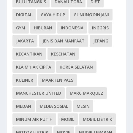
BULU TANGKIS
DANAU TOBA
DIET
DIGITAL
GAYA HIDUP
GUNUNG RINJANI
GYM
HIBURAN
INDONESIA
INGGRIS
JAKARTA
JENIS DAN MANFAAT
JEPANG
KECANTIKAN
KESEHATAN
KLAIM HAK CIPTA
KOREA SELATAN
KULINER
MAARTEN PAES
MANCHESTER UNITED
MARC MARQUEZ
MEDAN
MEDIA SOSIAL
MESIN
MINUM AIR PUTIH
MOBIL
MOBIL LISTRIK
MOTOR LISTRIK
MOVIE
MUDIK LEBARAN