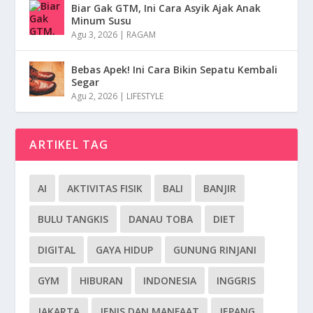
Biar Gak GTM, Ini Cara Asyik Ajak Anak
Minum Susu
Agu 3, 2026
|
RAGAM
Bebas Apek! Ini Cara Bikin Sepatu Kembali
Segar
Agu 2, 2026
|
LIFESTYLE
ARTIKEL TAG
AI
AKTIVITAS FISIK
BALI
BANJIR
BULU TANGKIS
DANAU TOBA
DIET
DIGITAL
GAYA HIDUP
GUNUNG RINJANI
GYM
HIBURAN
INDONESIA
INGGRIS
JAKARTA
JENIS DAN MANFAAT
JEPANG