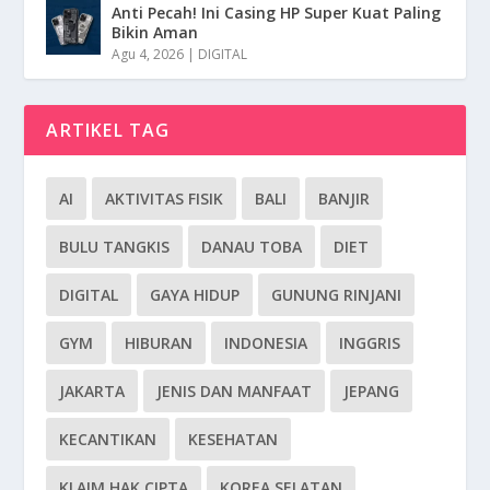
Anti Pecah! Ini Casing HP Super Kuat Paling
Bikin Aman
Agu 4, 2026
|
DIGITAL
ARTIKEL TAG
AI
AKTIVITAS FISIK
BALI
BANJIR
BULU TANGKIS
DANAU TOBA
DIET
DIGITAL
GAYA HIDUP
GUNUNG RINJANI
GYM
HIBURAN
INDONESIA
INGGRIS
JAKARTA
JENIS DAN MANFAAT
JEPANG
KECANTIKAN
KESEHATAN
KLAIM HAK CIPTA
KOREA SELATAN