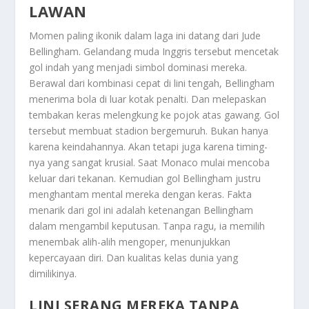
LAWAN
Momen paling ikonik dalam laga ini datang dari Jude
Bellingham. Gelandang muda Inggris tersebut mencetak
gol indah yang menjadi simbol dominasi mereka.
Berawal dari kombinasi cepat di lini tengah, Bellingham
menerima bola di luar kotak penalti. Dan melepaskan
tembakan keras melengkung ke pojok atas gawang. Gol
tersebut membuat stadion bergemuruh. Bukan hanya
karena keindahannya. Akan tetapi juga karena timing-
nya yang sangat krusial. Saat Monaco mulai mencoba
keluar dari tekanan. Kemudian gol Bellingham justru
menghantam mental mereka dengan keras. Fakta
menarik dari gol ini adalah ketenangan Bellingham
dalam mengambil keputusan. Tanpa ragu, ia memilih
menembak alih-alih mengoper, menunjukkan
kepercayaan diri. Dan kualitas kelas dunia yang
dimilikinya.
LINI SERANG MEREKA TANPA