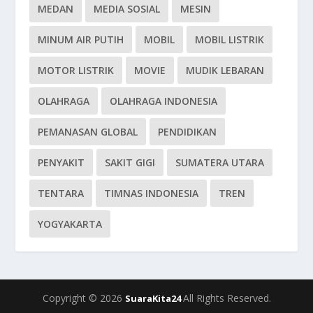
MEDAN
MEDIA SOSIAL
MESIN
MINUM AIR PUTIH
MOBIL
MOBIL LISTRIK
MOTOR LISTRIK
MOVIE
MUDIK LEBARAN
OLAHRAGA
OLAHRAGA INDONESIA
PEMANASAN GLOBAL
PENDIDIKAN
PENYAKIT
SAKIT GIGI
SUMATERA UTARA
TENTARA
TIMNAS INDONESIA
TREN
YOGYAKARTA
Copyright © 2026
All Rights Reserved.
SuaraKita24