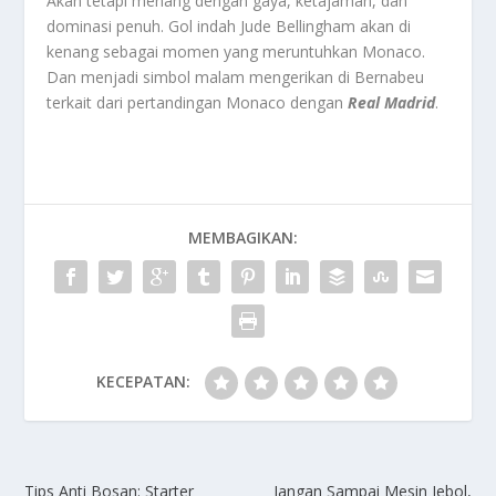
Akan tetapi menang dengan gaya, ketajaman, dan
dominasi penuh. Gol indah Jude Bellingham akan di
kenang sebagai momen yang meruntuhkan Monaco.
Dan menjadi simbol malam mengerikan di Bernabeu
terkait dari pertandingan Monaco dengan
Real Madrid
.
MEMBAGIKAN:
KECEPATAN:
Tips Anti Bosan: Starter
Jangan Sampai Mesin Jebol,