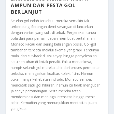
AMPUN DAN PESTA GOL
BERLANJUT
Setelah gol indah tersebut, mereka semakin tak
terbendung. Serangan demi serangan di lancarkan
dengan variasi yang sulit di tebak. Pergerakan tanpa
bola dari para pemain depan membuat pertahanan
Monaco kacau dan sering kehilangan posisi. Gol-gol
tambahan tercipta melalui skema yang rapi. Tentunya
mulai dari cut-back di sisi sayap hingga penyelesaian
satu sentuhan di kotak penalti. Fakta menariknya,
hampir seluruh gol mereka lahir dari proses permainan
terbuka, menegaskan kualitas kolektif tim. Namun
bukan hanya kehebatan individu. Monaco sempat
mencetak satu gol hiburan, namun itu tidak mengubah
jalannya pertandingan. Serta mereka tetap
mendominasi dan menjaga intensitas hingga menit
akhir. Kemudian yang menunjukkan mentalitas juara
yang kuat.