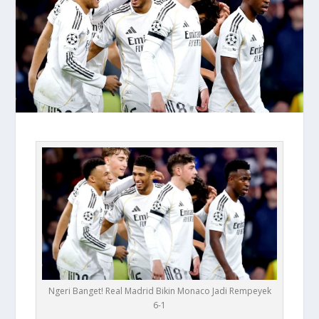
Ngeri Banget! Real Madrid Bikin Monaco Jadi Rempeyek
6-1