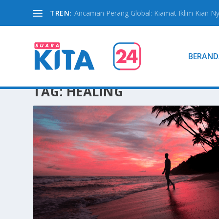
TREN:
Ancaman Perang Global: Kiamat Iklim Kian N
BERAND
TAG:
HEALING