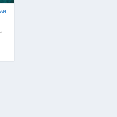
GAN
na