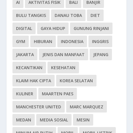
AI
AKTIVITAS FISIK
BALI
BANJIR
BULU TANGKIS
DANAU TOBA
DIET
DIGITAL
GAYA HIDUP
GUNUNG RINJANI
GYM
HIBURAN
INDONESIA
INGGRIS
JAKARTA
JENIS DAN MANFAAT
JEPANG
KECANTIKAN
KESEHATAN
KLAIM HAK CIPTA
KOREA SELATAN
KULINER
MAARTEN PAES
MANCHESTER UNITED
MARC MARQUEZ
MEDAN
MEDIA SOSIAL
MESIN
MINUM AIR PUTIH
MOBIL
MOBIL LISTRIK