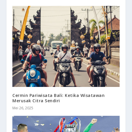
Cermin Pariwisata Bali: Ketika Wisatawan
Merusak Citra Sendiri
Mei 26, 2025