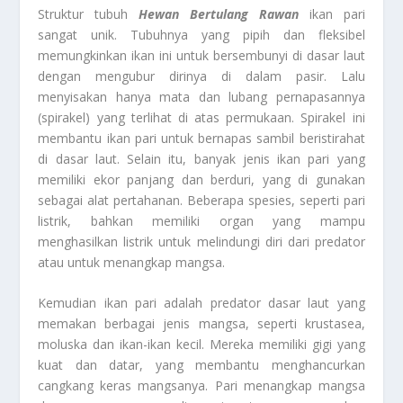
Struktur tubuh
Hewan Bertulang Rawan
ikan pari
sangat unik. Tubuhnya yang pipih dan fleksibel
memungkinkan ikan ini untuk bersembunyi di dasar laut
dengan mengubur dirinya di dalam pasir. Lalu
menyisakan hanya mata dan lubang pernapasannya
(spirakel) yang terlihat di atas permukaan. Spirakel ini
membantu ikan pari untuk bernapas sambil beristirahat
di dasar laut. Selain itu, banyak jenis ikan pari yang
memiliki ekor panjang dan berduri, yang di gunakan
sebagai alat pertahanan. Beberapa spesies, seperti pari
listrik, bahkan memiliki organ yang mampu
menghasilkan listrik untuk melindungi diri dari predator
atau untuk menangkap mangsa.
Kemudian ikan pari adalah predator dasar laut yang
memakan berbagai jenis mangsa, seperti krustasea,
moluska dan ikan-ikan kecil. Mereka memiliki gigi yang
kuat dan datar, yang membantu menghancurkan
cangkang keras mangsanya. Pari menangkap mangsa