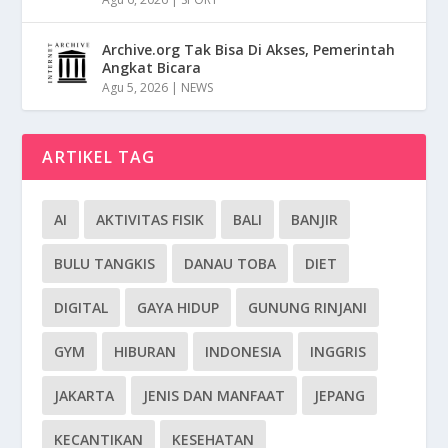
Archive.org Tak Bisa Di Akses, Pemerintah
Angkat Bicara
Agu 5, 2026
|
NEWS
ARTIKEL TAG
AI
AKTIVITAS FISIK
BALI
BANJIR
BULU TANGKIS
DANAU TOBA
DIET
DIGITAL
GAYA HIDUP
GUNUNG RINJANI
GYM
HIBURAN
INDONESIA
INGGRIS
JAKARTA
JENIS DAN MANFAAT
JEPANG
KECANTIKAN
KESEHATAN