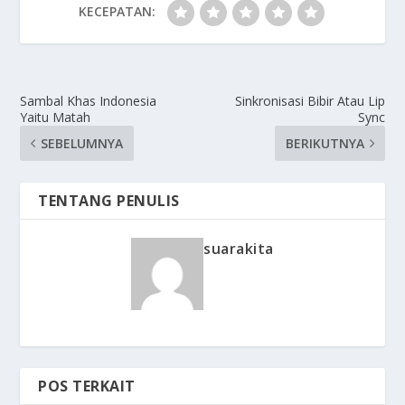
KECEPATAN:
Sambal Khas Indonesia
Sinkronisasi Bibir Atau Lip
Yaitu Matah
Sync
SEBELUMNYA
BERIKUTNYA
TENTANG PENULIS
suarakita
POS TERKAIT