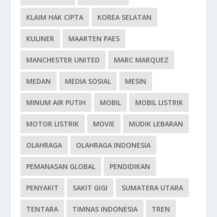
KLAIM HAK CIPTA
KOREA SELATAN
KULINER
MAARTEN PAES
MANCHESTER UNITED
MARC MARQUEZ
MEDAN
MEDIA SOSIAL
MESIN
MINUM AIR PUTIH
MOBIL
MOBIL LISTRIK
MOTOR LISTRIK
MOVIE
MUDIK LEBARAN
OLAHRAGA
OLAHRAGA INDONESIA
PEMANASAN GLOBAL
PENDIDIKAN
PENYAKIT
SAKIT GIGI
SUMATERA UTARA
TENTARA
TIMNAS INDONESIA
TREN