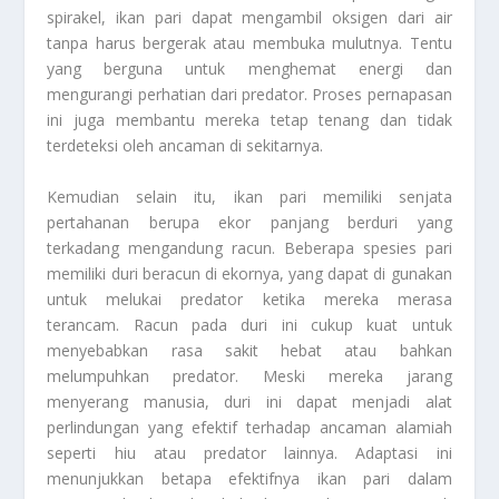
spirakel, ikan pari dapat mengambil oksigen dari air
tanpa harus bergerak atau membuka mulutnya. Tentu
yang berguna untuk menghemat energi dan
mengurangi perhatian dari predator. Proses pernapasan
ini juga membantu mereka tetap tenang dan tidak
terdeteksi oleh ancaman di sekitarnya.
Kemudian selain itu, ikan pari memiliki senjata
pertahanan berupa ekor panjang berduri yang
terkadang mengandung racun. Beberapa spesies pari
memiliki duri beracun di ekornya, yang dapat di gunakan
untuk melukai predator ketika mereka merasa
terancam. Racun pada duri ini cukup kuat untuk
menyebabkan rasa sakit hebat atau bahkan
melumpuhkan predator. Meski mereka jarang
menyerang manusia, duri ini dapat menjadi alat
perlindungan yang efektif terhadap ancaman alamiah
seperti hiu atau predator lainnya. Adaptasi ini
menunjukkan betapa efektifnya ikan pari dalam