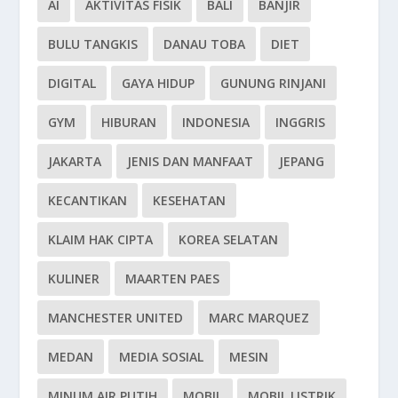
AI
AKTIVITAS FISIK
BALI
BANJIR
BULU TANGKIS
DANAU TOBA
DIET
DIGITAL
GAYA HIDUP
GUNUNG RINJANI
GYM
HIBURAN
INDONESIA
INGGRIS
JAKARTA
JENIS DAN MANFAAT
JEPANG
KECANTIKAN
KESEHATAN
KLAIM HAK CIPTA
KOREA SELATAN
KULINER
MAARTEN PAES
MANCHESTER UNITED
MARC MARQUEZ
MEDAN
MEDIA SOSIAL
MESIN
MINUM AIR PUTIH
MOBIL
MOBIL LISTRIK