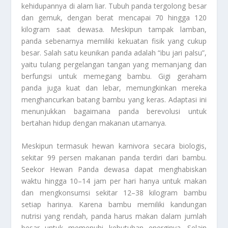
kehidupannya di alam liar. Tubuh panda tergolong besar
dan gemuk, dengan berat mencapai 70 hingga 120
kilogram saat dewasa. Meskipun tampak lamban,
panda sebenarnya memiliki kekuatan fisik yang cukup
besar. Salah satu keunikan panda adalah “ibu jari palsu”,
yaitu tulang pergelangan tangan yang memanjang dan
berfungsi untuk memegang bambu. Gigi geraham
panda juga kuat dan lebar, memungkinkan mereka
menghancurkan batang bambu yang keras. Adaptasi ini
menunjukkan bagaimana panda berevolusi untuk
bertahan hidup dengan makanan utamanya.
Meskipun termasuk hewan karnivora secara biologis,
sekitar 99 persen makanan panda terdiri dari bambu.
Seekor
Hewan Panda
dewasa dapat menghabiskan
waktu hingga 10–14 jam per hari hanya untuk makan
dan mengkonsumsi sekitar 12–38 kilogram bambu
setiap harinya. Karena bambu memiliki kandungan
nutrisi yang rendah, panda harus makan dalam jumlah
besar untuk memenuhi kebutuhan energinya. Selain