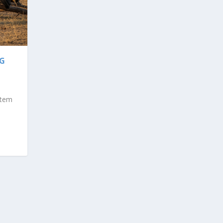
NG
stem