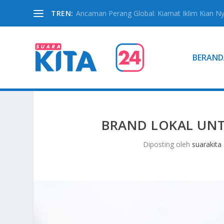
TREN:
Ancaman Perang Global: Kiamat Iklim Kian N
BERAND
BRAND LOKAL UNT
Diposting oleh
suarakita