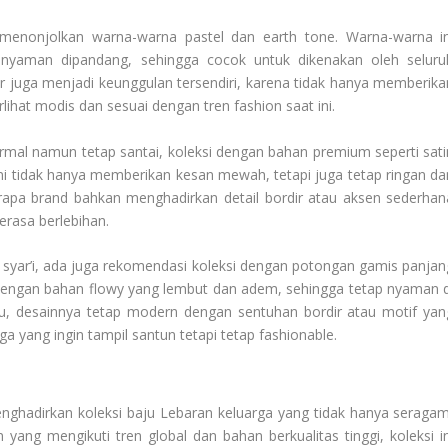
g menonjolkan warna-warna pastel dan earth tone. Warna-warna in
nyaman dipandang, sehingga cocok untuk dikenakan oleh seluru
 juga menjadi keunggulan tersendiri, karena tidak hanya memberika
lihat modis dan sesuai dengan tren fashion saat ini.
 formal namun tetap santai, koleksi dengan bahan premium seperti sati
 ini tidak hanya memberikan kesan mewah, tetapi juga tetap ringan da
apa brand bahkan menghadirkan detail bordir atau aksen sederhan
rasa berlebihan.
 syar’i, ada juga rekomendasi koleksi dengan potongan gamis panjan
g dengan bahan flowy yang lembut dan adem, sehingga tetap nyaman d
u, desainnya tetap modern dengan sentuhan bordir atau motif yan
ga yang ingin tampil santun tetapi tetap fashionable.
enghadirkan koleksi baju Lebaran keluarga yang tidak hanya seragam
 yang mengikuti tren global dan bahan berkualitas tinggi, koleksi in