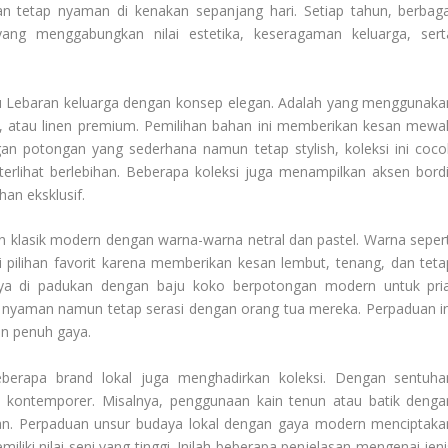
 tetap nyaman di kenakan sepanjang hari. Setiap tahun, berbaga
ang menggabungkan nilai estetika, keseragaman keluarga, sert
ju Lebaran keluarga dengan konsep elegan. Adalah yang menggunaka
sif, atau linen premium. Pemilihan bahan ini memberikan kesan mewa
n potongan yang sederhana namun tetap stylish, koleksi ini coco
terlihat berlebihan. Beberapa koleksi juga menampilkan aksen bordi
an eksklusif.
n klasik modern dengan warna-warna netral dan pastel. Warna sepert
i pilihan favorit karena memberikan kesan lembut, tenang, dan teta
ya di padukan dengan baju koko berpotongan modern untuk pria
nyaman namun tetap serasi dengan orang tua mereka. Perpaduan in
an penuh gaya.
beberapa brand lokal juga menghadirkan koleksi. Dengan sentuha
n kontemporer. Misalnya, penggunaan kain tenun atau batik denga
n. Perpaduan unsur budaya lokal dengan gaya modern menciptaka
iliki nilai seni yang tinggi. Inilah beberapa penjelasan mengenai jeni