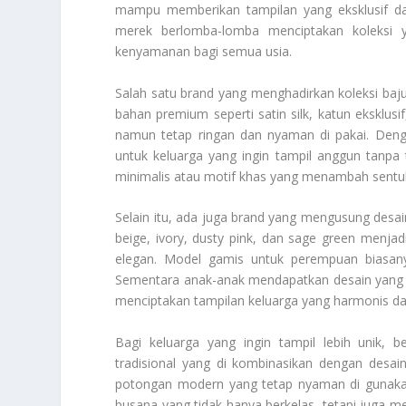
mampu memberikan tampilan yang eksklusif dan
merek berlomba-lomba menciptakan koleksi y
kenyamanan bagi semua usia.
Salah satu brand yang menghadirkan koleksi ba
bahan premium seperti satin silk, katun eksklu
namun tetap ringan dan nyaman di pakai. Denga
untuk keluarga yang ingin tampil anggun tanpa 
minimalis atau motif khas yang menambah sentuh
Selain itu, ada juga brand yang mengusung desai
beige, ivory, dusty pink, dan sage green menjad
elegan. Model gamis untuk perempuan biasan
Sementara anak-anak mendapatkan desain yang 
menciptakan tampilan keluarga yang harmonis d
Bagi keluarga yang ingin tampil lebih unik, 
tradisional yang di kombinasikan dengan desai
potongan modern yang tetap nyaman di gunaka
busana yang tidak hanya berkelas, tetapi juga mem