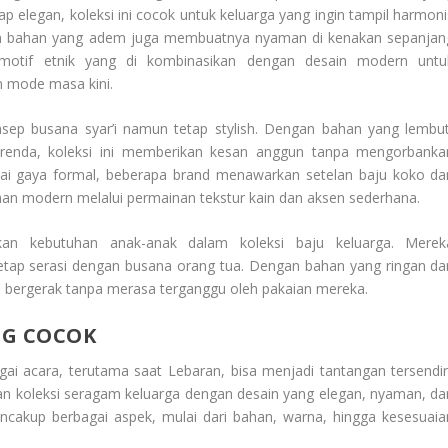
 elegan, koleksi ini cocok untuk keluarga yang ingin tampil harmoni
dan bahan yang adem juga membuatnya nyaman di kenakan sepanjan
 motif etnik yang di kombinasikan dengan desain modern untu
n mode masa kini.
sep busana syar’i namun tetap stylish. Dengan bahan yang lembut
u renda, koleksi ini memberikan kesan anggun tanpa mengorbanka
ai gaya formal, beberapa brand menawarkan setelan baju koko da
han modern melalui permainan tekstur kain dan aksen sederhana.
kan kebutuhan anak-anak dalam koleksi baju keluarga. Merek
tetap serasi dengan busana orang tua. Dengan bahan yang ringan da
 bergerak tanpa merasa terganggu oleh pakaian mereka.
NG COCOK
ai acara, terutama saat Lebaran, bisa menjadi tantangan tersendiri
an koleksi seragam keluarga dengan desain yang elegan, nyaman, da
mencakup berbagai aspek, mulai dari bahan, warna, hingga kesesuaia