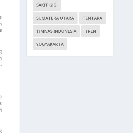
SAKIT GIGI
s
SUMATERA UTARA
TENTARA
h
l
TIMNAS INDONESIA
TREN
YOGYAKARTA
g
n
-
p
s
i
g