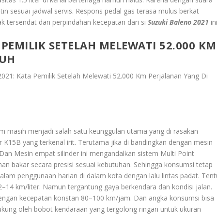
utin sesuai jadwal servis. Respons pedal gas terasa mulus berkat
idak tersendat dan perpindahan kecepatan dari si
Suzuki Baleno 2021
ini
 PEMILIK SETELAH MELEWATI 52.000 KM
PUH
2021: Kata Pemilik Setelah Melewati 52.000 Km Perjalanan Yang Di
km masih menjadi salah satu keunggulan utama yang di rasakan
iter K15B yang terkenal irit. Terutama jika di bandingkan dengan mesin
Dan Mesin empat silinder ini mengandalkan sistem Multi Point
ahan bakar secara presisi sesuai kebutuhan. Sehingga konsumsi tetap
alam penggunaan harian di dalam kota dengan lalu lintas padat. Tent
–14 km/liter. Namun tergantung gaya berkendara dan kondisi jalan.
a dengan kecepatan konstan 80–100 km/jam. Dan angka konsumsi bisa
i dukung oleh bobot kendaraan yang tergolong ringan untuk ukuran