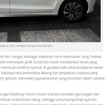
 Baleno 2021 Setelah Tempuh 52.000 Km
00 Km Dengan Berbagai Kelebihan Serta Kelemahan Yang Terlihat.
etelah menempuh jarak 52.000 km masih memberikan kesan yang
ng membuat mobil ini nyaman di gunakan baik untuk perjalanan harian
n halusnya rasa berkendara datang dari perpaduan suspensi yang
im getaran. Kemudian juga perawatan yang konsisten dalam catatan
ih dengan belakang Torsion Beam mampu meredam guncangan dari
embuat mobil terasa oleng, sehingga penumpang tetap nyaman.
as 1.5 liter di kenal bertenaga namun halus. Karena dengan suara