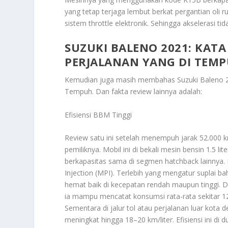
yang tetap terjaga lembut berkat pergantian oli r
sistem throttle elektronik. Sehingga akselerasi t
SUZUKI BALENO 2021: KATA
PERJALANAN YANG DI TEM
Kemudian juga masih membahas
Suzuki Baleno 
Tempuh
. Dan fakta review lainnya adalah:
Efisiensi BBM Tinggi
Review satu ini setelah menempuh jarak 52.000 
pemiliknya. Mobil ini di bekali mesin bensin 1.5 l
berkapasitas sama di segmen hatchback lainnya. 
Injection (MPI). Terlebih yang mengatur suplai b
hemat baik di kecepatan rendah maupun tinggi. D
ia mampu mencatat konsumsi rata-rata sekitar 12
Sementara di jalur tol atau perjalanan luar kot
meningkat hingga 18–20 km/liter. Efisiensi ini d