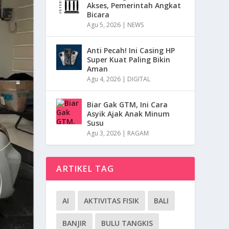
Akses, Pemerintah Angkat
Bicara
Agu 5, 2026
|
NEWS
Anti Pecah! Ini Casing HP
Super Kuat Paling Bikin
Aman
Agu 4, 2026
|
DIGITAL
Biar Gak GTM, Ini Cara
Asyik Ajak Anak Minum
Susu
Agu 3, 2026
|
RAGAM
ARTIKEL TAG
AI
AKTIVITAS FISIK
BALI
BANJIR
BULU TANGKIS