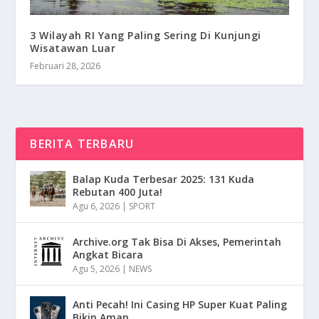
3 Wilayah RI Yang Paling Sering Di Kunjungi
Wisatawan Luar
Februari 28, 2026
BERITA TERBARU
Balap Kuda Terbesar 2025: 131 Kuda
Rebutan 400 Juta!
Agu 6, 2026
|
SPORT
Archive.org Tak Bisa Di Akses, Pemerintah
Angkat Bicara
Agu 5, 2026
|
NEWS
Anti Pecah! Ini Casing HP Super Kuat Paling
Bikin Aman