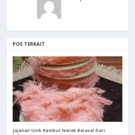
POS TERKAIT
Jajanan Unik Rambut Nenek Berasal Dari