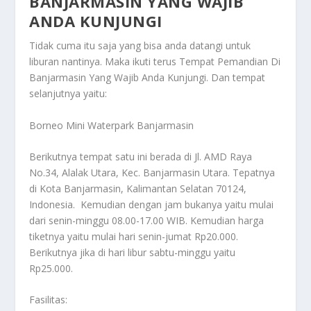
BANJARMASIN YANG WAJIB
ANDA KUNJUNGI
Tidak cuma itu saja yang bisa anda datangi untuk
liburan nantinya. Maka ikuti terus
Tempat Pemandian Di
Banjarmasin Yang Wajib Anda Kunjungi
. Dan tempat
selanjutnya yaitu:
Borneo Mini Waterpark Banjarmasin
Berikutnya tempat satu ini berada di Jl. AMD Raya
No.34, Alalak Utara, Kec. Banjarmasin Utara. Tepatnya
di Kota Banjarmasin, Kalimantan Selatan 70124,
Indonesia. Kemudian dengan jam bukanya yaitu mulai
dari senin-minggu 08.00-17.00 WIB. Kemudian harga
tiketnya yaitu mulai hari senin-jumat Rp20.000.
Berikutnya jika di hari libur sabtu-minggu yaitu
Rp25.000.
Fasilitas: