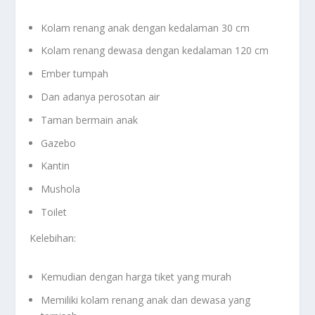
Kolam renang anak dengan kedalaman 30 cm
Kolam renang dewasa dengan kedalaman 120 cm
Ember tumpah
Dan adanya perosotan air
Taman bermain anak
Gazebo
Kantin
Mushola
Toilet
Kelebihan:
Kemudian dengan harga tiket yang murah
Memiliki kolam renang anak dan dewasa yang