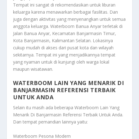
Tempat ini sangat di rekomendasikan untuk liburan
keluarga karena menawarkan berbagai fasilitas. Dan
juga dengan aktivitas yang menyenangkan untuk semua
anggota keluarga. Waterboom Banua Anyar terletak di
Jalan Banua Anyar, Kecamatan Banjarmasin Timur,
Kota Banjarmasin, Kalimantan Selatan. Lokasinya
cukup mudah di akses dari pusat kota dan wilayah
sekitarnya. Tempat ini yang menjadikannya tempat
yang nyaman untuk di kunjungi oleh warga lokal
maupun wisatawan.
WATERBOOM LAIN YANG MENARIK DI
BANJARMASIN REFERENSI TERBAIK
UNTUK ANDA
Selain itu masih ada beberapa
Waterboom Lain Yang
Menarik Di Banjarmasin Referensi Terbaik Untuk Anda
.
Dan tempat pemandian lainnya yaitu:
Waterboom Pesona Modern