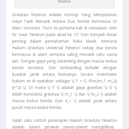
Newton
Gravitasi Newton
Adalah Konsep Yang Menjelaskan
Gaya Tarik Menarik Antara Dua Benda Bermassa Di
Alam Semesta. Teori ini pertama kali di rumuskan oleh
Sir Isaac Newton pada abad ke 17. Dan menjadi dasar
penting dalam pemahaman fisika klasik. Menurut
Hukum Gravitasi Universal Newton setiap dua benda
bermassa di alam semesta saling menarik satu sama
lain. Dengan gaya yang sebanding dengan massa kedua
benda tersebut. Dan berbanding terbalik dengan
kuadrat jarak antara keduanya. Secara matematis
hukum ini di nyatakan sebagai \( F = G \frac{m_1 m_2}
{r^2} \). Di mana \( F \) adalah gaya gravitasi \( G \)
dalah konstanta gravitasi \( m_1 \) dan \( m_2 \) adalah
massa kedua benda. Dan \( r \) adalah jarak antara
pusat massa kedua benda.
Salah satu contoh penerapan Hukum
Gravitasi Newton
adalah dalam gerakan planet-planet mengelilingi