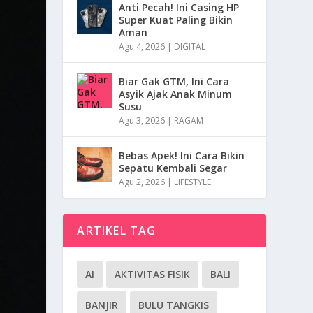
Anti Pecah! Ini Casing HP
Super Kuat Paling Bikin
Aman
Agu 4, 2026
|
DIGITAL
Biar Gak GTM, Ini Cara
Asyik Ajak Anak Minum
Susu
Agu 3, 2026
|
RAGAM
Bebas Apek! Ini Cara Bikin
Sepatu Kembali Segar
Agu 2, 2026
|
LIFESTYLE
ARTIKEL TAG
AI
AKTIVITAS FISIK
BALI
BANJIR
BULU TANGKIS