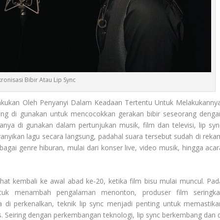
kronisasi Bibir Atau Lip Sync
akukan Oleh Penyanyi Dalam Keadaan Tertentu Untuk Melakukannya
k yang di gunakan untuk mencocokkan gerakan bibir seseorang denga
anya di gunakan dalam pertunjukan musik, film dan televisi, lip syn
nyikan lagu secara langsung, padahal suara tersebut sudah di reka
agai genre hiburan, mulai dari konser live, video musik, hingga acar
ihat kembali ke awal abad ke-20, ketika film bisu mulai muncul. Pad
ntuk menambah pengalaman menonton, produser film seringkal
a di perkenalkan, teknik lip sync menjadi penting untuk memastika
s. Seiring dengan perkembangan teknologi, lip sync berkembang dan d