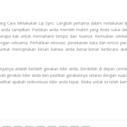
tang
Cara Melakukan Lip Sync
. Langkah pertama dalam melakukan li
n anda tampilkan. Pastikan anda memilih materi yang Anda sukai da
beberapa kali untuk memahami tempo dan nuansa. Kemudian setela
engan seksama. Perhatikan intonasi, penekanan kata dan emosi yan
g untuk menciptakan kesan bahwa anda benar-benar berbicara ata
njutnya adalah berlatih gerakan bibir anda. Berdirilah di depan cermi
Amati gerakan bibir anda dan pastikan gerakannya selaras dengan suara
hat apakah sinkronisasi bibir anda tepat. Maka untuk ini telah kam