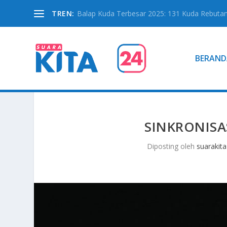
TREN:
Balap Kuda Terbesar 2025: 131 Kuda Rebutan 
BERAND
SINKRONISAS
Diposting oleh
suarakita