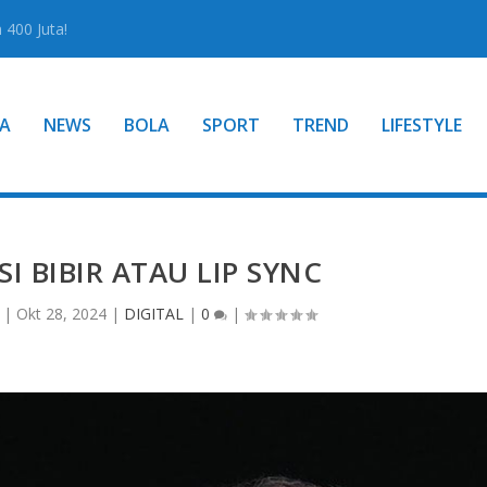
400 Juta!
A
NEWS
BOLA
SPORT
TREND
LIFESTYLE
I BIBIR ATAU LIP SYNC
|
Okt 28, 2024
|
DIGITAL
|
0
|