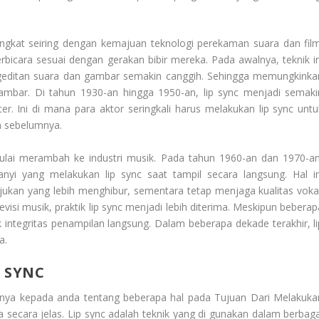
gkat seiring dengan kemajuan teknologi perekaman suara dan film
rbicara sesuai dengan gerakan bibir mereka. Pada awalnya, teknik in
pengeditan suara dan gambar semakin canggih. Sehingga memungkinka
 gambar. Di tahun 1930-an hingga 1950-an, lip sync menjadi semaki
r. Ini di mana para aktor seringkali harus melakukan lip sync untu
m sebelumnya.
a mulai merambah ke industri musik. Pada tahun 1960-an dan 1970-an
anyi yang melakukan lip sync saat tampil secara langsung. Hal in
kan yang lebih menghibur, sementara tetap menjaga kualitas vokal
si musik, praktik lip sync menjadi lebih diterima. Meskipun beberap
 integritas penampilan langsung. Dalam beberapa dekade terakhir, li
a.
 SYNC
nya kepada anda tentang beberapa hal pada
Tujuan Dari Melakuka
a secara jelas. Lip sync adalah teknik yang di gunakan dalam berbaga