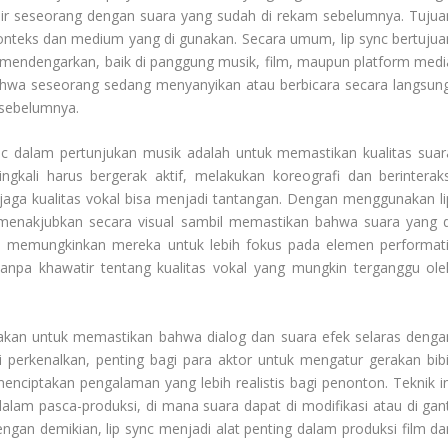
ir seseorang dengan suara yang sudah di rekam sebelumnya. Tujua
konteks dan medium yang di gunakan. Secara umum, lip sync bertujua
endengarkan, baik di panggung musik, film, maupun platform medi
bahwa seseorang sedang menyanyikan atau berbicara secara langsung
 sebelumnya.
ync dalam pertunjukan musik adalah untuk memastikan kualitas suar
ngkali harus bergerak aktif, melakukan koreografi dan berinteraks
njaga kualitas vokal bisa menjadi tantangan. Dengan menggunakan li
 menakjubkan secara visual sambil memastikan bahwa suara yang d
 ini memungkinkan mereka untuk lebih fokus pada elemen performati
 tanpa khawatir tentang kualitas vokal yang mungkin terganggu ole
gunakan untuk memastikan bahwa dialog dan suara efek selaras denga
di perkenalkan, penting bagi para aktor untuk mengatur gerakan bibi
nciptakan pengalaman yang lebih realistis bagi penonton. Teknik in
lam pasca-produksi, di mana suara dapat di modifikasi atau di gant
an demikian, lip sync menjadi alat penting dalam produksi film da