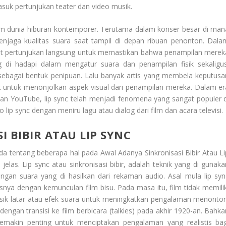
suk pertunjukan teater dan video musik.
lam dunia hiburan kontemporer. Terutama dalam konser besar di man
menjaga kualitas suara saat tampil di depan ribuan penonton. Dala
aat pertunjukan langsung untuk memastikan bahwa penampilan merek
 di hadapi dalam mengatur suara dan penampilan fisik sekaligus
 sebagai bentuk penipuan. Lalu banyak artis yang membela keputusa
t untuk menonjolkan aspek visual dari penampilan mereka. Dalam er
dan YouTube, lip sync telah menjadi fenomena yang sangat populer d
p sync dengan meniru lagu atau dialog dari film dan acara televisi.
 BIBIR ATAU LIP SYNC
da tentang beberapa hal pada
Awal Adanya Sinkronisasi Bibir Atau Li
elas. Lip sync atau sinkronisasi bibir, adalah teknik yang di gunaka
gan suara yang di hasilkan dari rekaman audio. Asal mula lip syn
snya dengan kemunculan film bisu. Pada masa itu, film tidak memilik
ik latar atau efek suara untuk meningkatkan pengalaman menonton
ngan transisi ke film berbicara (talkies) pada akhir 1920-an. Bahka
semakin penting untuk menciptakan pengalaman yang realistis bag