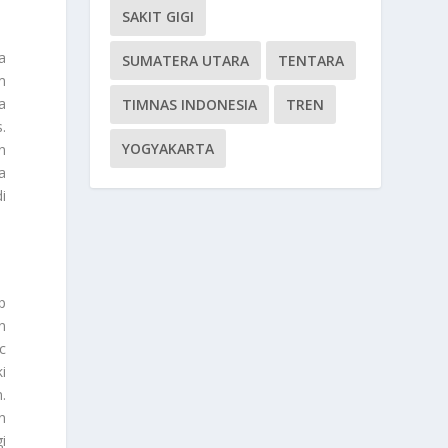
SAKIT GIGI
a
SUMATERA UTARA
TENTARA
m
a
TIMNAS INDONESIA
TREN
.
YOGYAKARTA
n
a
i
p
n
c
i
.
n
i