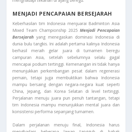
menghadapi tekanan di ajang beregu.
MENJADI PENCAPAIAN BERSEJARAH
Keberhasilan tim Indonesia menjuarai Badminton Asia
Mixed Team Championship 2025
Menjadi Pencapaian
Bersejarah
yang menegaskan dominasi Indonesia di
dunia bulu tangkis. Ini adalah pertama kalinya Indonesia
berhasil meraih gelar juara di turnamen beregu
campuran Asia, setelah sebelumnya selalu gagal
mencapai podium tertinggi. Kemenangan ini tidak hanya
menunjukkan perkembangan pesat dalam regenerasi
pemain, tetapi juga membuktikan bahwa Indonesia
mampu bersaing dengan negara-negara kuat seperti
China, Jepang, dan Korea Selatan di level tertinggi.
Perjalanan menuju juara pun penuh tantangan, tetapi
tim Indonesia mampu menunjukkan mental juara dan
konsistensi performa sepanjang turnamen.
Dalam perjalanan menuju final, Indonesia harus
menghadapi beberapa lawan tangguh di babak