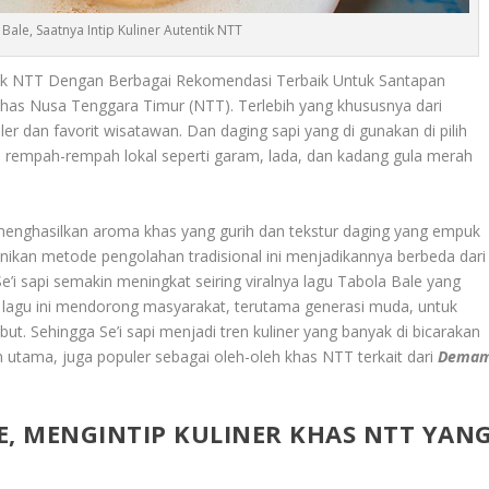
le, Saatnya Intip Kuliner Autentik NTT
entik NTT Dengan Berbagai Rekomendasi Terbaik Untuk Santapan
khas Nusa Tenggara Timur (NTT). Terlebih yang khususnya dari
ler dan favorit wisatawan. Dan daging sapi yang di gunakan di pilih
n rempah-rempah lokal seperti garam, lada, dan kadang gula merah
 menghasilkan aroma khas yang gurih dan tekstur daging yang empuk
unikan metode pengolahan tradisional ini menjadikannya berbeda dari
’i sapi semakin meningkat seiring viralnya lagu Tabola Bale yang
 lagu ini mendorong masyarakat, terutama generasi muda, untuk
ut. Sehingga Se’i sapi menjadi tren kuliner yang banyak di bicarakan
an utama, juga populer sebagai oleh-oleh khas NTT terkait dari
Dema
E, MENGINTIP KULINER KHAS NTT YAN