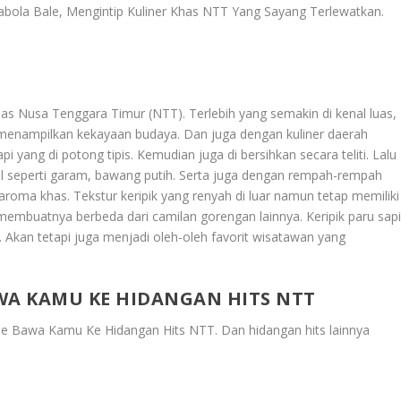
abola Bale, Mengintip Kuliner Khas NTT Yang Sayang Terlewatkan
.
has Nusa Tenggara Timur (NTT). Terlebih yang semakin di kenal luas,
g menampilkan kekayaan budaya. Dan juga dengan kuliner daerah
api yang di potong tipis. Kemudian juga di bersihkan secara teliti. Lalu
l seperti garam, bawang putih. Serta juga dengan rempah-rempah
roma khas. Tekstur keripik yang renyah di luar namun tetap memiliki
 membuatnya berbeda dari camilan gorengan lainnya. Keripik paru sap
i. Akan tetapi juga menjadi oleh-oleh favorit wisatawan yang
A KAMU KE HIDANGAN HITS NTT
le Bawa Kamu Ke Hidangan Hits NTT
. Dan hidangan hits lainnya