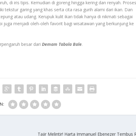
uruh, di iris tipis. Kemudian di goreng hingga kering dan renyah. Prose
i tekstur garing yang khas serta cita rasa gurih alami dari ikan. Dan
epung atau udang. Kerupuk kulit ikan tidak hanya di nikmati sebagai
pi juga menjadi oleh-oleh favorit bagi wisatawan yang berkunjung ke
erpengaruh besar dari
Demam Tabola Bale
.
N:
Tajir Melintir! Harta Immanuel Ebenezer Tembus R