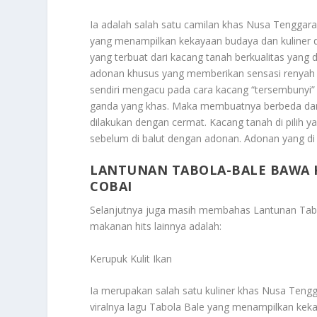
Ia adalah salah satu camilan khas Nusa Tenggara 
yang menampilkan kekayaan budaya dan kuliner dae
yang terbuat dari kacang tanah berkualitas yang
adonan khusus yang memberikan sensasi renyah d
sendiri mengacu pada cara kacang “tersembunyi” di
ganda yang khas. Maka membuatnya berbeda dar
dilakukan dengan cermat. Kacang tanah di pilih ya
sebelum di balut dengan adonan. Adonan yang d
LANTUNAN TABOLA-BALE BAWA K
COBAI
Selanjutnya juga masih membahas
Lantunan Tab
makanan hits lainnya adalah:
Kerupuk Kulit Ikan
Ia merupakan salah satu kuliner khas Nusa Tengg
viralnya lagu Tabola Bale yang menampilkan kekay