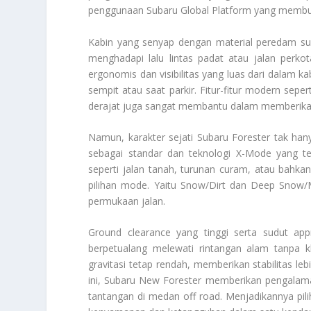
penggunaan Subaru Global Platform yang membuat
Kabin yang senyap dengan material peredam s
menghadapi lalu lintas padat atau jalan perko
ergonomis dan visibilitas yang luas dari dalam k
sempit atau saat parkir. Fitur-fitur modern sepe
derajat juga sangat membantu dalam memberikan
Namun, karakter sejati Subaru Forester tak hany
sebagai standar dan teknologi X-Mode yang t
seperti jalan tanah, turunan curam, atau bahkan
pilihan mode. Yaitu Snow/Dirt dan Deep Snow/M
permukaan jalan.
Ground clearance yang tinggi serta sudut ap
berpetualang melewati rintangan alam tanpa 
gravitasi tetap rendah, memberikan stabilitas l
ini, Subaru New Forester memberikan pengala
tantangan di medan off road. Menjadikannya pi