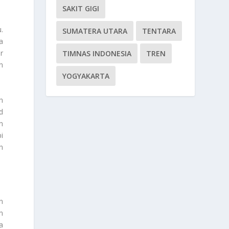
SAKIT GIGI
.
SUMATERA UTARA
TENTARA
a
r
TIMNAS INDONESIA
TREN
n
YOGYAKARTA
h
d
n
i
n
n
n
a