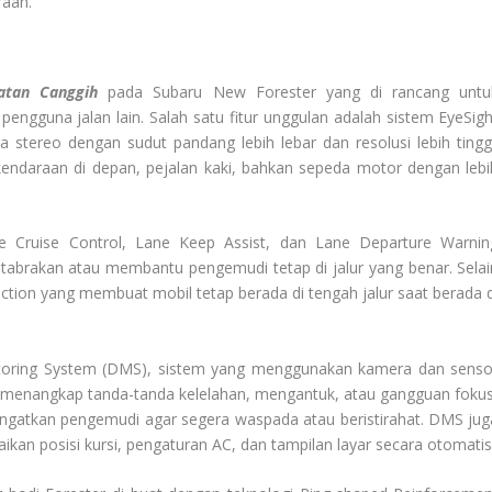
raan.
atan Canggih
pada Subaru New Forester yang di rancang untu
ngguna jalan lain. Salah satu fitur unggulan adalah sistem EyeSigh
 stereo dengan sudut pandang lebih lebar dan resolusi lebih tinggi
endaraan di depan, pejalan kaki, bahkan sepeda motor dengan lebi
ptive Cruise Control, Lane Keep Assist, dan Lane Departure Warnin
 tabrakan atau membantu pengemudi tetap di jalur yang benar. Selai
ction yang membuat mobil tetap berada di tengah jalur saat berada d
nitoring System (DMS), sistem yang menggunakan kamera dan senso
m menangkap tanda-tanda kelelahan, mengantuk, atau gangguan fokus
ingatkan pengemudi agar segera waspada atau beristirahat. DMS jug
an posisi kursi, pengaturan AC, dan tampilan layar secara otomatis