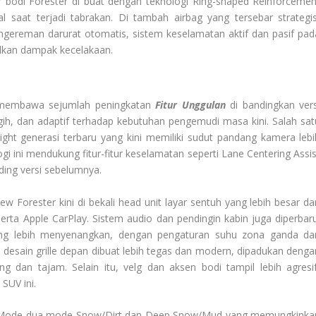
ur bodi Forester di buat dengan teknologi Ring-shaped Reinforcemen
saat terjadi tabrakan. Di tambah airbag yang tersebar strategis
pengereman darurat otomatis, sistem keselamatan aktif dan pasif pad
alkan dampak kecelakaan.
 membawa sejumlah peningkatan
Fitur Unggulan
di bandingkan vers
ih, dan adaptif terhadap kebutuhan pengemudi masa kini. Salah sat
ght generasi terbaru yang kini memiliki sudut pandang kamera lebi
i ini mendukung fitur-fitur keselamatan seperti Lane Centering Assis
nding versi sebelumnya.
w Forester kini di bekali head unit layar sentuh yang lebih besar da
rta Apple CarPlay. Sistem audio dan pendingin kabin juga diperbaru
ng lebih menyenangkan, dengan pengaturan suhu zona ganda da
or, desain grille depan dibuat lebih tegas dan modern, dipadukan denga
g dan tajam. Selain itu, velg dan aksen bodi tampil lebih agresif
SUV ini.
 X-Mode dua mode Snow/Dirt dan Deep Snow/Mud yang memungkinka