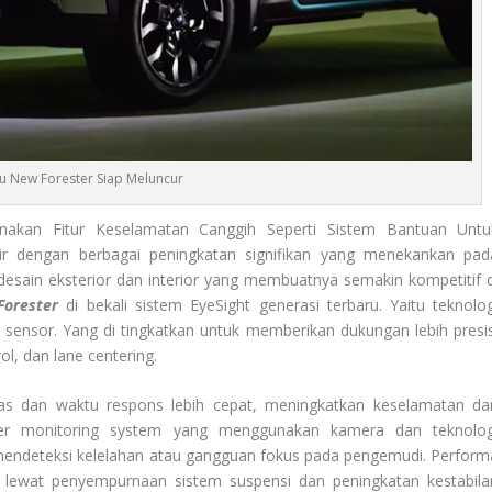
u New Forester Siap Meluncur
akan Fitur Keselamatan Canggih Seperti Sistem Bantuan Untu
r dengan berbagai peningkatan signifikan yang menekankan pad
desain eksterior dan interior yang membuatnya semakin kompetitif d
orester
di bekali sistem EyeSight generasi terbaru. Yaitu teknolog
sensor. Yang di tingkatkan untuk memberikan dukungan lebih presis
l, dan lane centering.
luas dan waktu respons lebih cepat, meningkatkan keselamatan da
river monitoring system yang menggunakan kamera dan teknolog
mendeteksi kelelahan atau gangguan fokus pada pengemudi. Perform
ewat penyempurnaan sistem suspensi dan peningkatan kestabila