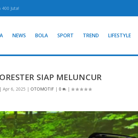
400 Juta!
A
NEWS
BOLA
SPORT
TREND
LIFESTYLE
ORESTER SIAP MELUNCUR
|
Apr 6, 2025
|
OTOMOTIF
|
0
|