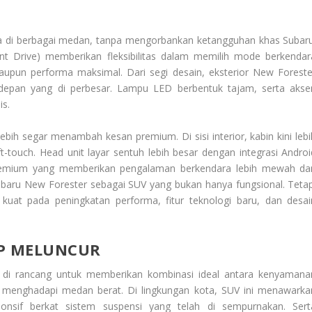
a di berbagai medan, tanpa mengorbankan ketangguhan khas Subaru
gent Drive) memberikan fleksibilitas dalam memilih mode berkendar
maupun performa maksimal. Dari segi desain, eksterior New Foreste
e depan yang di perbesar. Lampu LED berbentuk tajam, serta akse
s.
bih segar menambah kesan premium. Di sisi interior, kabin kini lebi
-touch. Head unit layar sentuh lebih besar dengan integrasi Androi
premium yang memberikan pengalaman berkendara lebih mewah da
ubaru New Forester sebagai SUV yang bukan hanya fungsional. Tetap
at pada peningkatan performa, fitur teknologi baru, dan desai
AP MELUNCUR
 di rancang untuk memberikan kombinasi ideal antara kenyamana
 menghadapi medan berat. Di lingkungan kota, SUV ini menawarka
nsif berkat sistem suspensi yang telah di sempurnakan. Sert