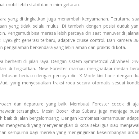
 mobil lebih stabil dan minim getaran.
uara yang di tingkatkan juga menambah kenyamanan. Terutama saa
taan yang tidak selalu mulus. Di tambah dengan posisi duduk yan
abin. Pengemudi bisa merasa lebih percaya diri saat manuver di jalana
rti EyeSight generasi terbaru, adaptive cruise control. Dan kamera 36
 pengalaman berkendara yang lebih aman dan praktis di kota.
a berhenti di jalan raya. Dengan sistem Symmetrical All-Wheel Driv
elah di tingkatkan. New Forester mampu menghadapi medan bera
 lintasan berbatu dengan percaya diri. X-Mode kini hadir dengan du
ud, yang menyesuaikan traksi roda secara otomatis sesuai kondis
proach dan departure yang baik. Membuat Forester cocok di aja
khawatir tersangkut. Mesin Boxer khas Subaru juga menjaga pusa
ebih baik di jalan bergelombang. Dengan kombinasi kemampuan adapti
man mengemudi yang menyenangkan di kota sekaligus siap menjawa
lihan sempurna bagi mereka yang menginginkan keseimbangan antar