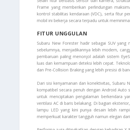
Selain fitur berbasis sensor dan kamera, strukt
Frame yang memberikan perlindungan maksimal 
kontrol stabilitas kendaraan (VDC), serta fitur 
mobil ini bekerja secara terpadu untuk meminim
FITUR UNGGULAN
Subaru New Forester hadir sebagai SUV yang
sebelumnya, menjadikannya lebih modern, cangg
pembaruan paling menonjol adalah sistem EyeSi
luas dan kemampuan deteksi lebih cepat. Teknolog
dan Pre-Collision Braking yang lebih presisi di ba
Dari sisi kenyamanan dan konektivitas, Subaru Ne
kompatibel secara penuh dengan Android Auto se
untuk menciptakan pengalaman berkendara ya
ventilasi AC di baris belakang. Di bagian eksteri
lampu LED yang kini punya desain lebih rampin
memperkuat karakter tangguh namun elegan dari 
Performa juga ditingkatkan dengan kehadiran