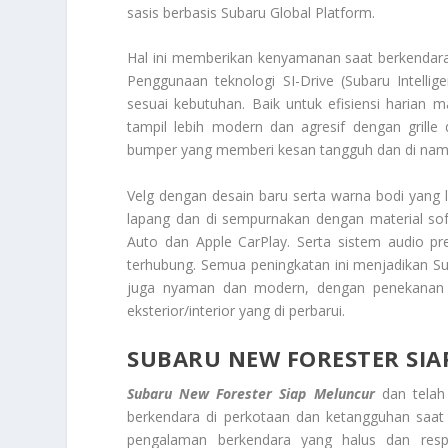
sasis berbasis Subaru Global Platform.
Hal ini memberikan kenyamanan saat berkendar
Penggunaan teknologi SI-Drive (Subaru Intelli
sesuai kebutuhan. Baik untuk efisiensi harian 
tampil lebih modern dan agresif dengan grill
bumper yang memberi kesan tangguh dan di nami
Velg dengan desain baru serta warna bodi yang le
lapang dan di sempurnakan dengan material soft
Auto dan Apple CarPlay. Serta sistem audio 
terhubung. Semua peningkatan ini menjadikan S
juga nyaman dan modern, dengan penekanan ku
eksterior/interior yang di perbarui.
SUBARU NEW FORESTER SI
Subaru New Forester Siap Meluncur
dan telah
berkendara di perkotaan dan ketangguhan saat
pengalaman berkendara yang halus dan respo