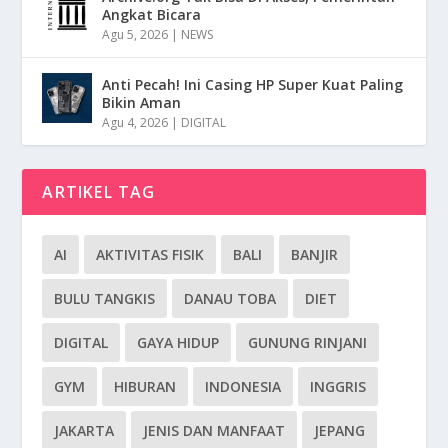
Angkat Bicara
Agu 5, 2026
|
NEWS
Anti Pecah! Ini Casing HP Super Kuat Paling
Bikin Aman
Agu 4, 2026
|
DIGITAL
ARTIKEL TAG
AI
AKTIVITAS FISIK
BALI
BANJIR
BULU TANGKIS
DANAU TOBA
DIET
DIGITAL
GAYA HIDUP
GUNUNG RINJANI
GYM
HIBURAN
INDONESIA
INGGRIS
JAKARTA
JENIS DAN MANFAAT
JEPANG