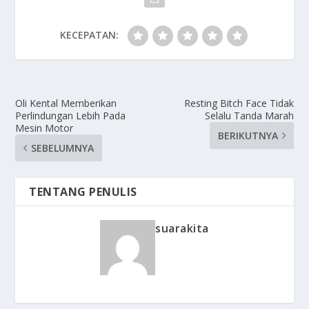
KECEPATAN:
Oli Kental Memberikan
Resting Bitch Face Tidak
Perlindungan Lebih Pada
Selalu Tanda Marah
Mesin Motor
BERIKUTNYA
SEBELUMNYA
TENTANG PENULIS
suarakita