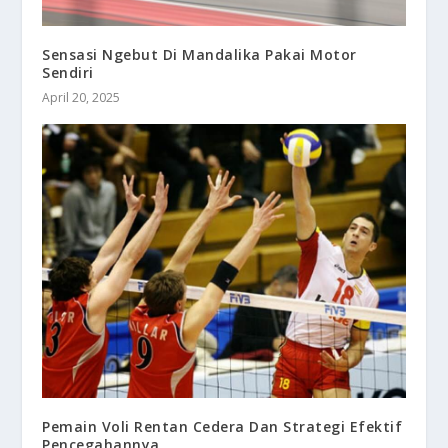
Sensasi Ngebut Di Mandalika Pakai Motor
Sendiri
April 20, 2025
Pemain Voli Rentan Cedera Dan Strategi Efektif
Pencegahannya