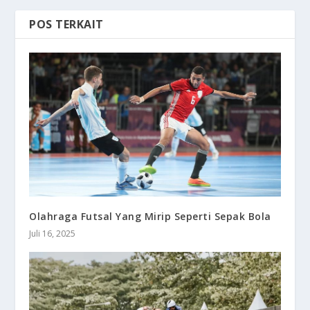
POS TERKAIT
Olahraga Futsal Yang Mirip Seperti Sepak Bola
Juli 16, 2025