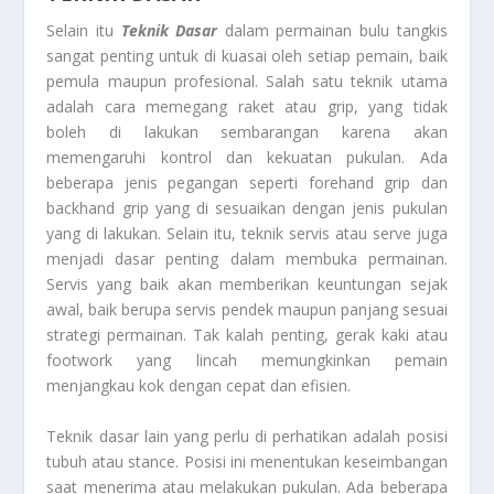
Selain itu
Teknik Dasar
dalam permainan bulu tangkis
sangat penting untuk di kuasai oleh setiap pemain, baik
pemula maupun profesional. Salah satu teknik utama
adalah cara memegang raket atau grip, yang tidak
boleh di lakukan sembarangan karena akan
memengaruhi kontrol dan kekuatan pukulan. Ada
beberapa jenis pegangan seperti forehand grip dan
backhand grip yang di sesuaikan dengan jenis pukulan
yang di lakukan. Selain itu, teknik servis atau serve juga
menjadi dasar penting dalam membuka permainan.
Servis yang baik akan memberikan keuntungan sejak
awal, baik berupa servis pendek maupun panjang sesuai
strategi permainan. Tak kalah penting, gerak kaki atau
footwork yang lincah memungkinkan pemain
menjangkau kok dengan cepat dan efisien.
Teknik dasar lain yang perlu di perhatikan adalah posisi
tubuh atau stance. Posisi ini menentukan keseimbangan
saat menerima atau melakukan pukulan. Ada beberapa