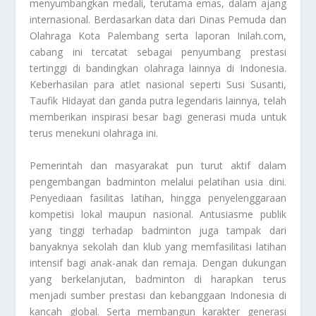
menyumbangkan medali, terutama emas, dalam ajang
internasional. Berdasarkan data dari Dinas Pemuda dan
Olahraga Kota Palembang serta laporan Inilah.com,
cabang ini tercatat sebagai penyumbang prestasi
tertinggi di bandingkan olahraga lainnya di Indonesia.
Keberhasilan para atlet nasional seperti Susi Susanti,
Taufik Hidayat dan ganda putra legendaris lainnya, telah
memberikan inspirasi besar bagi generasi muda untuk
terus menekuni olahraga ini.
Pemerintah dan masyarakat pun turut aktif dalam
pengembangan badminton melalui pelatihan usia dini.
Penyediaan fasilitas latihan, hingga penyelenggaraan
kompetisi lokal maupun nasional. Antusiasme publik
yang tinggi terhadap badminton juga tampak dari
banyaknya sekolah dan klub yang memfasilitasi latihan
intensif bagi anak-anak dan remaja. Dengan dukungan
yang berkelanjutan, badminton di harapkan terus
menjadi sumber prestasi dan kebanggaan Indonesia di
kancah global. Serta membangun karakter generasi