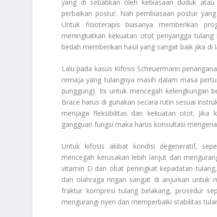
yang di sebabkan oleh kebiasaan duduk atau
perbaikan postur. Nah pembiasaan postur yang
Untuk fisioterapis biasanya memberikan pro
meningkatkan kekuatan otot penyangga tulang be
bedah memberikan hasil yang sangat baik jika di 
Lalu pada kasus Kifosis Scheuermann penanganan
remaja yang tulangnya masih dalam masa pert
punggung). Ini untuk mencegah kelengkungan b
Brace harus di gunakan secara rutin sesuai instruks
menjaga fleksibilitas dan kekuatan otot. Jik
gangguan fungsi maka harus konsultasi mengenai
Untuk kifosis akibat kondisi degeneratif, s
mencegah kerusakan lebih lanjut dan mengurang
vitamin D dan obat peningkat kepadatan tulan
dan olahraga ringan sangat di anjurkan untuk 
fraktur kompresi tulang belakang, prosedur se
mengurangi nyeri dan memperbaiki stabilitas tula