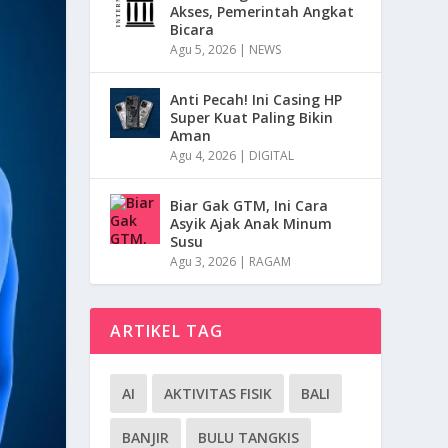
Akses, Pemerintah Angkat
Bicara
Agu 5, 2026
|
NEWS
Anti Pecah! Ini Casing HP
Super Kuat Paling Bikin
Aman
Agu 4, 2026
|
DIGITAL
Biar Gak GTM, Ini Cara
Asyik Ajak Anak Minum
Susu
Agu 3, 2026
|
RAGAM
ARTIKEL TAG
AI
AKTIVITAS FISIK
BALI
BANJIR
BULU TANGKIS