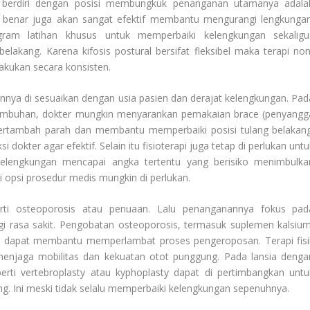
 berdiri dengan posisi membungkuk penanganan utamanya adala
 benar juga akan sangat efektif membantu mengurangi lengkungan
gram latihan khusus untuk memperbaiki kelengkungan sekaligu
lakang. Karena kifosis postural bersifat fleksibel maka terapi non
lakukan secara konsisten.
nya di sesuaikan dengan usia pasien dan derajat kelengkungan. Pad
umbuhan, dokter mungkin menyarankan pemakaian brace (penyangg
ertambah parah dan membantu memperbaiki posisi tulang belakang
i dokter agar efektif. Selain itu fisioterapi juga tetap di perlukan unt
a kelengkungan mencapai angka tertentu yang berisiko menimbulka
 opsi prosedur medis mungkin di perlukan.
eperti osteoporosis atau penuaan. Lalu penanganannya fokus pad
i rasa sakit. Pengobatan osteoporosis, termasuk suplemen kalsium
g, dapat membantu memperlambat proses pengeroposan. Terapi fisi
menjaga mobilitas dan kekuatan otot punggung. Pada lansia denga
perti vertebroplasty atau kyphoplasty dapat di pertimbangkan untu
ng. Ini meski tidak selalu memperbaiki kelengkungan sepenuhnya.