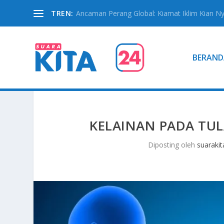
TREN:
Ancaman Perang Global: Kiamat Iklim Kian N
BERAND
KELAINAN PADA TUL
Diposting oleh
suarakit