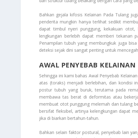
dan struktur tulang belakang dengan cara yang b
Bahkan gejala kifosis
Kelainan Pada Tulang
juga
penderita mungkin hanya terlihat sedikit membu
dapat timbul nyeri punggung, kekakuan otot, 
lengkungan berlebih dapat memberi tekanan p
Penampilan tubuh yang membungkuk juga bisa m
deteksi sejak dini sangat penting untuk mencega
AWAL PENYEBAB KELAINAN
Sehingga ini kami bahas
Awal Penyebab Kelainan
atas (toraks) menjadi berlebihan, dan kondisi 
postur tubuh yang buruk, terutama pada re
membawa tas berat di deformitas atau bekerj
membuat otot punggung melemah dan tulang bela
bersifat fleksibel, artinya kelengkungan dapat
jika di biarkan bertahun-tahun.
Bahkan selain faktor postural, penyebab lain yan