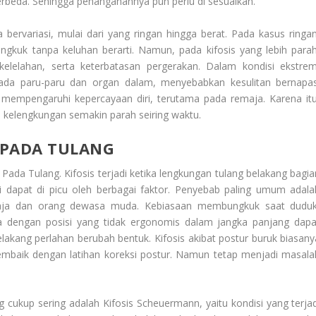
erbeda. Sehingga penanganannya pun perlu di sesuaikan.
 bervariasi, mulai dari yang ringan hingga berat. Pada kasus ringan
ngkuk tanpa keluhan berarti. Namun, pada kifosis yang lebih parah
kelelahan, serta keterbatasan pergerakan. Dalam kondisi ekstrem
ada paru-paru dan organ dalam, menyebabkan kesulitan bernapas
empengaruhi kepercayaan diri, terutama pada remaja. Karena itu
h kelengkungan semakin parah seiring waktu.
 PADA TULANG
 Pada Tulang
. Kifosis terjadi ketika lengkungan tulang belakang bagi
ini dapat di picu oleh berbagai faktor. Penyebab paling umum adala
maja dan orang dewasa muda. Kebiasaan membungkuk saat duduk
a dengan posisi yang tidak ergonomis dalam jangka panjang dapa
kang perlahan berubah bentuk. Kifosis akibat postur buruk biasany
 membaik dengan latihan koreksi postur. Namun tetap menjadi masala
g cukup sering adalah Kifosis Scheuermann, yaitu kondisi yang terjad