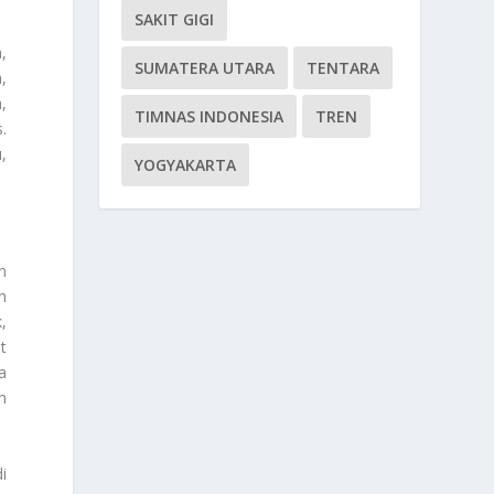
SAKIT GIGI
,
SUMATERA UTARA
TENTARA
,
,
TIMNAS INDONESIA
TREN
.
,
YOGYAKARTA
an
h
,
t
a
h
i