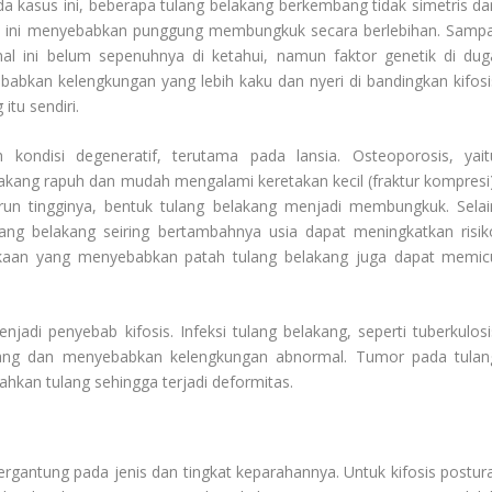
 kasus ini, beberapa tulang belakang berkembang tidak simetris da
ata ini menyebabkan punggung membungkuk secara berlebihan. Sampa
al ini belum sepenuhnya di ketahui, namun faktor genetik di dug
bkan kelengkungan yang lebih kaku dan nyeri di bandingkan kifosi
itu sendiri.
 kondisi degeneratif, terutama pada lansia. Osteoporosis, yait
kang rapuh dan mudah mengalami keretakan kecil (fraktur kompresi)
run tingginya, bentuk tulang belakang menjadi membungkuk. Selai
ang belakang seiring bertambahnya usia dapat meningkatkan risik
elakaan yang menyebabkan patah tulang belakang juga dapat memic
.
jadi penyebab kifosis. Infeksi tulang belakang, seperti tuberkulosi
tulang dan menyebabkan kelengkungan abnormal. Tumor pada tulan
hkan tulang sehingga terjadi deformitas.
rgantung pada jenis dan tingkat keparahannya. Untuk kifosis postura