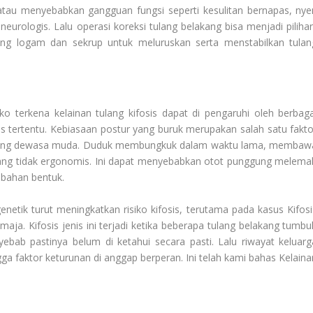
atau menyebabkan gangguan fungsi seperti kesulitan bernapas, nyer
neurologis. Lalu operasi koreksi tulang belakang bisa menjadi pilihan
ng logam dan sekrup untuk meluruskan serta menstabilkan tulan
siko terkena kelainan tulang kifosis dapat di pengaruhi oleh berbaga
is tertentu. Kebiasaan postur yang buruk merupakan salah satu fakto
n orang dewasa muda. Duduk membungkuk dalam waktu lama, membaw
i yang tidak ergonomis. Ini dapat menyebabkan otot punggung melema
bahan bentuk.
enetik turut meningkatkan risiko kifosis, terutama pada kasus Kifosi
. Kifosis jenis ini terjadi ketika beberapa tulang belakang tumbu
ebab pastinya belum di ketahui secara pasti. Lalu riwayat keluarg
ga faktor keturunan di anggap berperan. Ini telah kami bahas
Kelaina