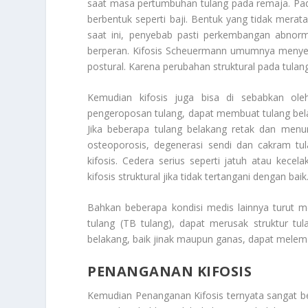
saat masa pertumbuhan tulang pada remaja. Pada
berbentuk seperti baji. Bentuk yang tidak mer
saat ini, penyebab pasti perkembangan abnorm
berperan. Kifosis Scheuermann umumnya menyeba
postural. Karena perubahan struktural pada tulang 
Kemudian kifosis juga bisa di sebabkan oleh
pengeroposan tulang, dapat membuat tulang bela
Jika beberapa tulang belakang retak dan menu
osteoporosis, degenerasi sendi dan cakram tul
kifosis. Cedera serius seperti jatuh atau kec
kifosis struktural jika tidak tertangani dengan baik
Bahkan beberapa kondisi medis lainnya turut men
tulang (TB tulang), dapat merusak struktur 
belakang, baik jinak maupun ganas, dapat melema
PENANGANAN KIFOSIS
Kemudian
Penanganan Kifosis
ternyata sangat be