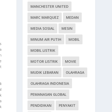
MANCHESTER UNITED
MARC MARQUEZ
MEDAN
MEDIA SOSIAL
MESIN
MINUM AIR PUTIH
MOBIL
s
a
MOBIL LISTRIK
n
e
MOTOR LISTRIK
MOVIE
t
MUDIK LEBARAN
OLAHRAGA
OLAHRAGA INDONESIA
i
l
PEMANASAN GLOBAL
k
a
PENDIDIKAN
PENYAKIT
k