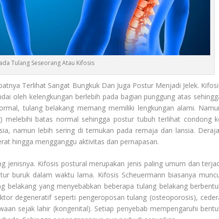
ada Tulang Seseorang Atau Kifosis
atnya Terlihat Sangat Bungkuk Dan Juga Postur Menjadi Jelek. Kifosi
andai oleh kelengkungan berlebih pada bagian punggung atas sehingg
rmal, tulang belakang memang memiliki lengkungan alami. Namu
s) melebihi batas normal sehingga postur tubuh terlihat condong k
usia, namun lebih sering di temukan pada remaja dan lansia. Deraja
berat hingga mengganggu aktivitas dan pernapasan.
g jenisnya. Kifosis postural merupakan jenis paling umum dan terjad
stur buruk dalam waktu lama. Kifosis Scheuermann biasanya muncu
ng belakang yang menyebabkan beberapa tulang belakang berbentu
 faktor degeneratif seperti pengeroposan tulang (osteoporosis), ceder
awaan sejak lahir (kongenital). Setiap penyebab mempengaruhi bentu